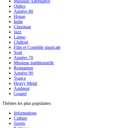
Musique Alternative
Oldies
Années 80
House
Indie
Classique
Jazz
Latino
Chillout
Film et Comédie musicale
Soul
Années 70
Musique traditionnelle
Reggaeton
Années 90
Trance
Heavy Metal
Ambient
Gospel
Thèmes les plus populaires
Informations
Culture
Sports