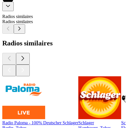
Radios similaires
Radios similaires
Radios similaires
Radio Paloma - 100% Deutscher Schlager
Schlager
Sch
Berlin, Tubes
Hambourg, Tubes
Fle