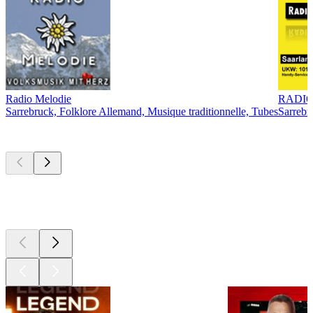
Radio Melodie
RADIO
Sarrebruck, Folklore Allemand, Musique traditionnelle, Tubes
Sarrebr
Les meilleurs
podcasts
Les meilleurs
podcasts
Les meilleurs
podcasts