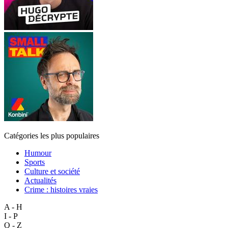
Catégories les plus populaires
Humour
Sports
Culture et société
Actualités
Crime : histoires vraies
A - H
I - P
Q - Z