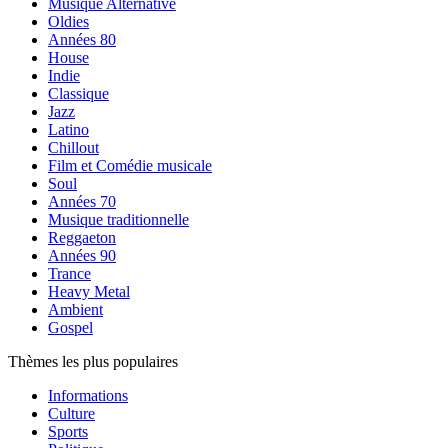
Musique Alternative
Oldies
Années 80
House
Indie
Classique
Jazz
Latino
Chillout
Film et Comédie musicale
Soul
Années 70
Musique traditionnelle
Reggaeton
Années 90
Trance
Heavy Metal
Ambient
Gospel
Thèmes les plus populaires
Informations
Culture
Sports