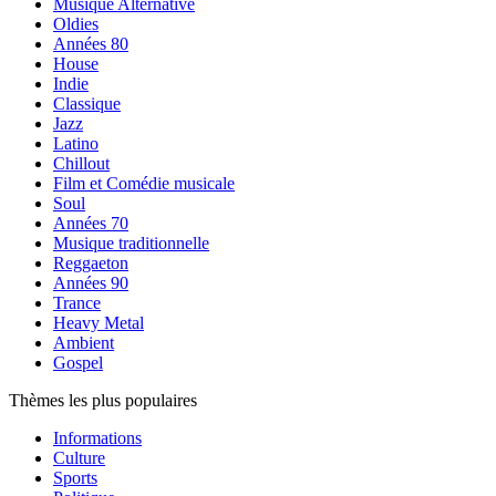
Musique Alternative
Oldies
Années 80
House
Indie
Classique
Jazz
Latino
Chillout
Film et Comédie musicale
Soul
Années 70
Musique traditionnelle
Reggaeton
Années 90
Trance
Heavy Metal
Ambient
Gospel
Thèmes les plus populaires
Informations
Culture
Sports