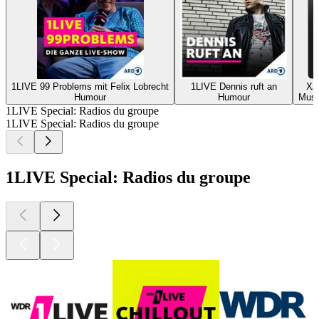
1LIVE 99 Problems mit Felix Lobrecht
1LIVE Dennis ruft an
XA
Humour
Humour
Musi
1LIVE Special: Radios du groupe
1LIVE Special: Radios du groupe
1LIVE Special: Radios du groupe