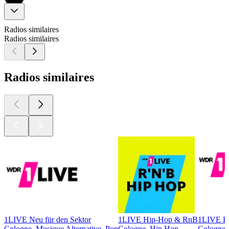
Radios similaires
Radios similaires
Radios similaires
1LIVE Neu für den Sektor
1LIVE Hip-Hop & RnB
1LIVE P
Cologne, Musique Alternative, Pop
Cologne, Hip Hop
Cologne,