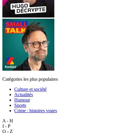
Catégories les plus populaires
Culture et société
Actualités
Humour
Sports
Crime : histoires vraies
A - H
I - P
Q - Z