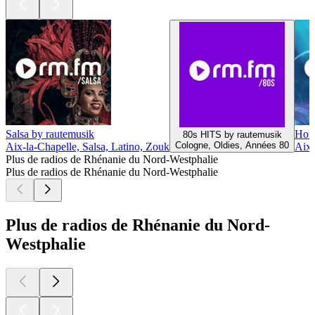
Salsa by rautemusik
Hous
80s HITS by rautemusik
Cologne, Oldies, Années 80
Aix-la-Chapelle, Salsa, Latino, Zouk
Aix-
Plus de radios de Rhénanie du Nord-Westphalie
Plus de radios de Rhénanie du Nord-Westphalie
Plus de radios de Rhénanie du Nord-
Westphalie