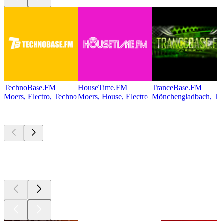
TechnoBase.FM
HouseTime.FM
TranceBase.FM
Moers, Electro, Techno
Moers, House, Electro
Mönchengladbach, Te
Les meilleurs
podcasts
Les meilleurs
podcasts
Les meilleurs
podcasts