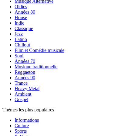
Musique Alternative
Oldies
Années 80
House
Indie
Classique
Jazz
Latino
Chillout
Film et Comédie musicale
Soul
Années 70
Musique traditionnelle
Reggaeton
Années 90
Trance
Heavy Metal
Ambient
Gospel
Thèmes les plus populaires
Informations
Culture
Sports