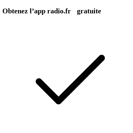
Obtenez l’app radio.fr gratuite