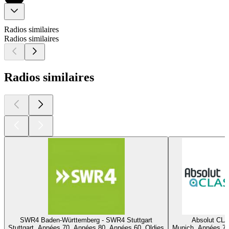
Radios similaires
Radios similaires
Radios similaires
SWR4 Baden-Württemberg - SWR4 Stuttgart
Absolut CL
Stuttgart, Années 70, Années 80, Années 60, Oldies
Munich, Années 70