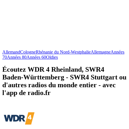
Allemand
Cologne
Rhénanie du Nord-Westphalie
Allemagne
Années
70
Années 80
Années 60
Oldies
Écoutez WDR 4 Rheinland, SWR4
Baden-Württemberg - SWR4 Stuttgart ou
d'autres radios du monde entier - avec
l'app de radio.fr