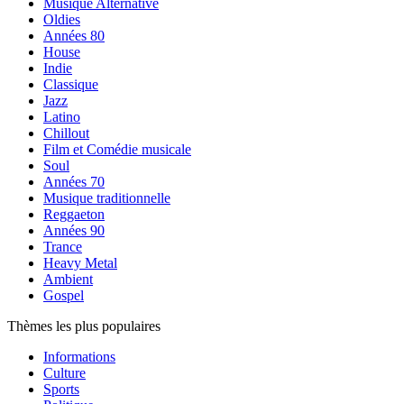
Musique Alternative
Oldies
Années 80
House
Indie
Classique
Jazz
Latino
Chillout
Film et Comédie musicale
Soul
Années 70
Musique traditionnelle
Reggaeton
Années 90
Trance
Heavy Metal
Ambient
Gospel
Thèmes les plus populaires
Informations
Culture
Sports