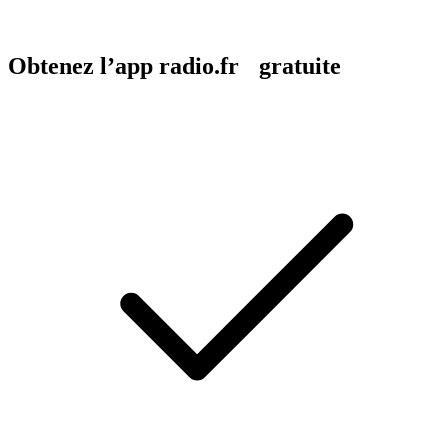
Obtenez l’app radio.fr gratuite