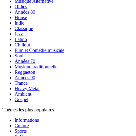
Musique Alternative
Oldies
Années 80
House
Indie
Classique
Jazz
Latino
Chillout
Film et Comédie musicale
Soul
Années 70
Musique traditionnelle
Reggaeton
Années 90
Trance
Heavy Metal
Ambient
Gospel
Thèmes les plus populaires
Informations
Culture
Sports