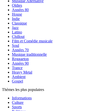
Musique Alternative
Oldies
Années 80
House
Indie
Classique
Jazz
Latino
Chillout
Film et Comédie musicale
Soul
Années 70
Musique traditionnelle
Reggaeton
Années 90
Trance
Heavy Metal
Ambient
Gospel
Thèmes les plus populaires
Informations
Culture
Sports