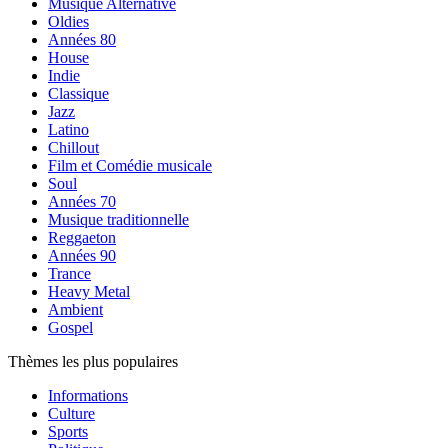
Musique Alternative
Oldies
Années 80
House
Indie
Classique
Jazz
Latino
Chillout
Film et Comédie musicale
Soul
Années 70
Musique traditionnelle
Reggaeton
Années 90
Trance
Heavy Metal
Ambient
Gospel
Thèmes les plus populaires
Informations
Culture
Sports