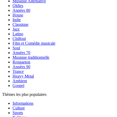
Musique Alternative
Oldies
Années 80
House
Indie
Classique
Jazz
Latino
Chillout
Film et Comédie musicale
Soul
Années 70
Musique traditionnelle
Reggaeton
Années 90
Trance
Heavy Metal
Ambient
Gospel
Thèmes les plus populaires
Informations
Culture
Sports