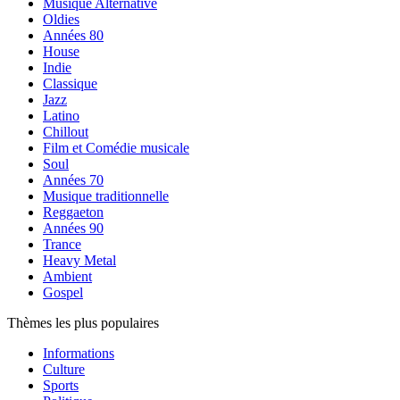
Musique Alternative
Oldies
Années 80
House
Indie
Classique
Jazz
Latino
Chillout
Film et Comédie musicale
Soul
Années 70
Musique traditionnelle
Reggaeton
Années 90
Trance
Heavy Metal
Ambient
Gospel
Thèmes les plus populaires
Informations
Culture
Sports