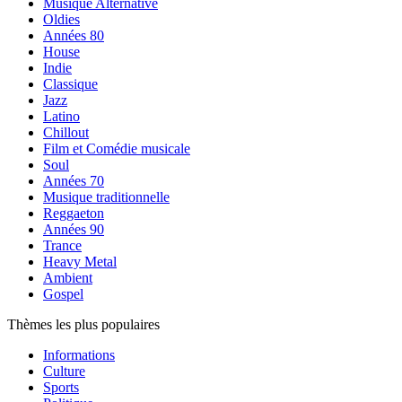
Musique Alternative
Oldies
Années 80
House
Indie
Classique
Jazz
Latino
Chillout
Film et Comédie musicale
Soul
Années 70
Musique traditionnelle
Reggaeton
Années 90
Trance
Heavy Metal
Ambient
Gospel
Thèmes les plus populaires
Informations
Culture
Sports