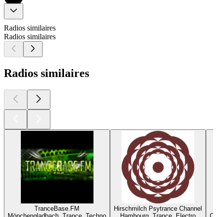
Radios similaires
Radios similaires
Radios similaires
TranceBase.FM
Hirschmilch Psytrance Channel
Mönchengladbach, Trance, Techno
Hambourg, Trance, Electro
Or