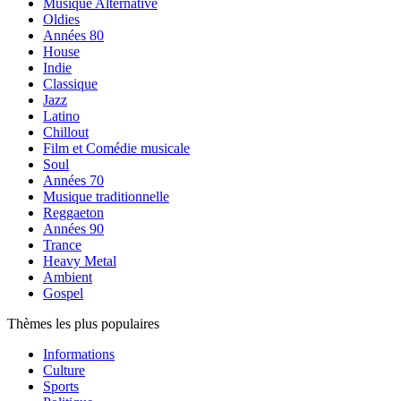
Musique Alternative
Oldies
Années 80
House
Indie
Classique
Jazz
Latino
Chillout
Film et Comédie musicale
Soul
Années 70
Musique traditionnelle
Reggaeton
Années 90
Trance
Heavy Metal
Ambient
Gospel
Thèmes les plus populaires
Informations
Culture
Sports