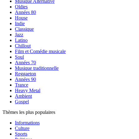
Musique Alternative
Oldies
Années 80
House
Indie
Classique
Jazz
Latino
Chillout
Film et Comédie musicale
Soul
Années 70
Musique traditionnelle
Reggaeton
Années 90
Trance
Heavy Metal
Ambient
Gospel
Thèmes les plus populaires
Informations
Culture
Sports