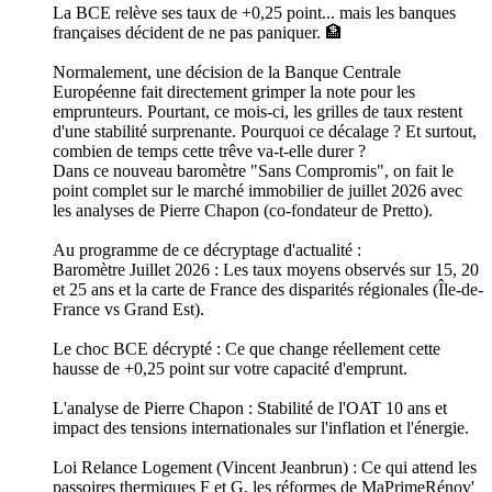
La BCE relève ses taux de +0,25 point... mais les banques
françaises décident de ne pas paniquer. 🏦
Normalement, une décision de la Banque Centrale
Européenne fait directement grimper la note pour les
emprunteurs. Pourtant, ce mois-ci, les grilles de taux restent
d'une stabilité surprenante. Pourquoi ce décalage ? Et surtout,
combien de temps cette trêve va-t-elle durer ?
Dans ce nouveau baromètre "Sans Compromis", on fait le
point complet sur le marché immobilier de juillet 2026 avec
les analyses de Pierre Chapon (co-fondateur de Pretto).
Au programme de ce décryptage d'actualité :
Baromètre Juillet 2026 : Les taux moyens observés sur 15, 20
et 25 ans et la carte de France des disparités régionales (Île-de-
France vs Grand Est).
Le choc BCE décrypté : Ce que change réellement cette
hausse de +0,25 point sur votre capacité d'emprunt.
L'analyse de Pierre Chapon : Stabilité de l'OAT 10 ans et
impact des tensions internationales sur l'inflation et l'énergie.
Loi Relance Logement (Vincent Jeanbrun) : Ce qui attend les
passoires thermiques F et G, les réformes de MaPrimeRénov'