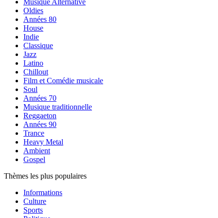
Musique Alternative
Oldies
Années 80
House
Indie
Classique
Jazz
Latino
Chillout
Film et Comédie musicale
Soul
Années 70
Musique traditionnelle
Reggaeton
Années 90
Trance
Heavy Metal
Ambient
Gospel
Thèmes les plus populaires
Informations
Culture
Sports