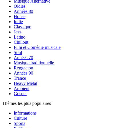
Musique Alternative
Oldies
Années 80
House
Indie
Classique
Jazz
Latino
Chillout
Film et Comédie musicale
Soul
Années 70
Musique traditionnelle
Reggaeton
Années 90
Trance
Heavy Metal
Ambient
Gospel
Thèmes les plus populaires
Informations
Culture
Sports