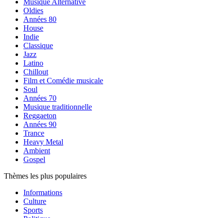
Musique Alternative
Oldies
Années 80
House
Indie
Classique
Jazz
Latino
Chillout
Film et Comédie musicale
Soul
Années 70
Musique traditionnelle
Reggaeton
Années 90
Trance
Heavy Metal
Ambient
Gospel
Thèmes les plus populaires
Informations
Culture
Sports