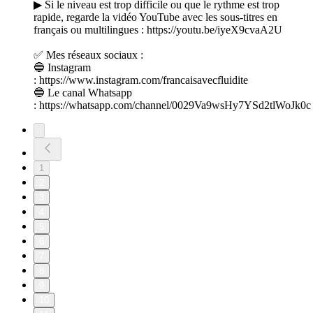
▶ Si le niveau est trop difficile ou que le rythme est trop
rapide, regarde la vidéo YouTube avec les sous-titres en
français ou multilingues : https://youtu.be/iyeX9cvaA2U
✅ Mes réseaux sociaux :
🔵 Instagram
: https://www.instagram.com/francaisavecfluidite
🔵 Le canal Whatsapp
: https://whatsapp.com/channel/0029Va9wsHy7YSd2tlWoJk0c
1
2
3
4
5
6
7
8
9
10