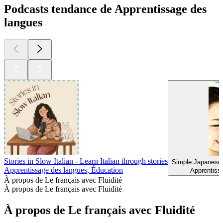
Podcasts tendance de Apprentissage des
langues
Stories in Slow Italian - Learn Italian through stories
Simple Japanes
Apprentissage des langues, Éducation
Apprentiss
À propos de Le français avec Fluidité
À propos de Le français avec Fluidité
À propos de Le français avec Fluidité