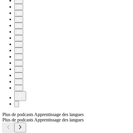
11
20
30
40
44
45
46
47
48
49
50
51
52
53
54
Plus de podcasts Apprentissage des langues
Plus de podcasts Apprentissage des langues