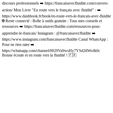
discours professionnels ➡️ https://francaisavecfluidite.com/convers-
action/ Mon Livre "En route vers le français avec fluidité" : ➡️
https://www.dashbook.fr/book/en-route-vers-le-francais-avec-fluidite
🌐 Reste connecté : Boîte à outils gratuite : Tous mes conseils et
ressources ➡️ https://francaisavecfluidite.com/ressources-pour-
apprendre-le-francais/ Instagram : @francaisavecfluidite ➡️
https://www.instagram.com/francaisavecfluidite Canal WhatsApp :
Pour ne rien rater ➡️
https://whatsapp.com/channel/0029Va9wsHy7YSd2tlWoJk0c
Bonne écoute et en route vers la fluidité ! 🇫🇷
Site web du podcast