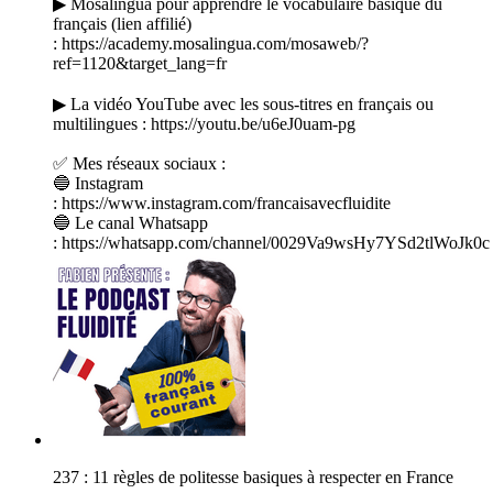
▶ Mosalingua pour apprendre le vocabulaire basique du
français (lien affilié)
: https://academy.mosalingua.com/mosaweb/?
ref=1120&target_lang=fr
▶ La vidéo YouTube avec les sous-titres en français ou
multilingues : https://youtu.be/u6eJ0uam-pg
✅ Mes réseaux sociaux :
🔵 Instagram
: https://www.instagram.com/francaisavecfluidite
🔵 Le canal Whatsapp
: https://whatsapp.com/channel/0029Va9wsHy7YSd2tlWoJk0c
237 : 11 règles de politesse basiques à respecter en France