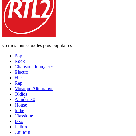
Genres musicaux les plus populaires
Pop
Rock
Chansons françaises
Electro
Hits
Rap
Musique Alternative
Oldies
Années 80
House
Indie
Classique
Jazz
Latino
Chillout