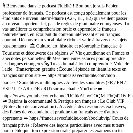
🎙️ Bienvenue dans le podcast Fluidité ! Bonjour, je suis Fabien,
professeur de français. Ce podcast est conçu spécialement pour les
étudiants de niveau intermédiaire (A2+, B1, B2) qui veulent passer
au niveau supérieur. Ici, pas de règles de grammaire ennuyeuses. Tu
vas améliorer ta compréhension orale et apprendre le français
naturellement, en écoutant du contenu intéressant et en français
courant. Découvre un vocabulaire riche et varié à travers des sujets
passionnants : 🏛️ Culture, art, histoire et géographie française ✈️
Tourisme et découverte des régions 🥖 Vie quotidienne en France et
anecdotes personnelles 🧠 Mes meilleures astuces pour apprendre
les langues étrangères 🚀 Tu as du mal à tout comprendre ? Voici de
l'aide : Transcription gratuite : Écoute l'épisode en lisant le texte en
français sur mon site ➡️ https://francaisavecfluidite.com/mon-
podcast/ Sous-titres multilingues : Active les sous-titres (FR / EN /
ESP / PT / AR / DE / RU) sur ma chaîne YouTube ➡️
https://www.youtube.com/channel/UCftkAUwCOQM_FhQ4216qF
👑 Rejoins la communauté & Pratique ton français : Le Club VIP
(Notre club de conversation) : Accède à des ressources exclusives,
des fiches de vocabulaire et pratique ton français avec d'autres
apprenants ➡️ https://francaisavecfluidite.com/aboclubvip/ Cours de
français privés : Réserve des leçons particulières avec mes tuteurs
pour débloquer ton expression orale, préparer tes examens ou tes