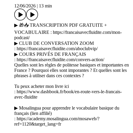
12/06/2026
|
13 min
▶ 🎁📥 TRANSCRIPTION PDF GRATUITE +
VOCABULAIRE : https://francaisavecfluidite.com/mon-
podcast/
▶ CLUB DE CONVERSATION ZOOM
: https://francaisavecfluidite.com/aboclubvip/
▶ COURS PRIVÉS DE FRANÇAIS
: https://francaisavecfluidite.com/convers-action/
Quelles sont les règles de politesse basiques et importantes en
France ? Pourquoi elles sont imporantes ? Et quelles sont les
phrases à utiliser dans ces contextes ?
Tu peux acheter mon livre ici
: https://www.dashbook.fr/book/en-route-vers-le-francais-
avec-fluidite
▶ Mosalingua pour apprendre le vocabulaire basique du
français (lien affilié)
: https://academy.mosalingua.com/mosaweb/?
ref=1120&target_lang=fr