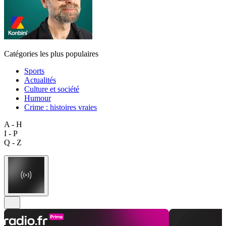
Catégories les plus populaires
Sports
Actualités
Culture et société
Humour
Crime : histoires vraies
A - H
I - P
Q - Z