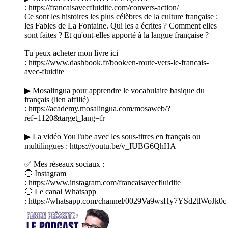
: https://francaisavecfluidite.com/convers-action/
Ce sont les histoires les plus célèbres de la culture française :
les Fables de La Fontaine. Qui les a écrites ? Comment elles
sont faites ? Et qu'ont-elles apporté à la langue française ?
Tu peux acheter mon livre ici
: https://www.dashbook.fr/book/en-route-vers-le-francais-
avec-fluidite
▶ Mosalingua pour apprendre le vocabulaire basique du
français (lien affilié)
: https://academy.mosalingua.com/mosaweb/?
ref=1120&target_lang=fr
▶ La vidéo YouTube avec les sous-titres en français ou
multilingues : https://youtu.be/v_IUBG6QhHA
✅ Mes réseaux sociaux :
🔵 Instagram
: https://www.instagram.com/francaisavecfluidite
🔵 Le canal Whatsapp
: https://whatsapp.com/channel/0029Va9wsHy7YSd2tlWoJk0c