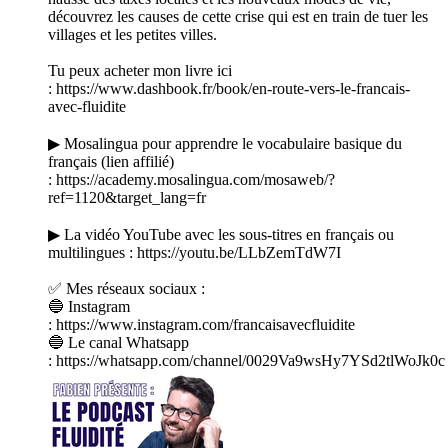
découvrez les causes de cette crise qui est en train de tuer les
villages et les petites villes.
Tu peux acheter mon livre ici
: https://www.dashbook.fr/book/en-route-vers-le-francais-
avec-fluidite
▶ Mosalingua pour apprendre le vocabulaire basique du
français (lien affilié)
: https://academy.mosalingua.com/mosaweb/?
ref=1120&target_lang=fr
▶ La vidéo YouTube avec les sous-titres en français ou
multilingues : https://youtu.be/LLbZemTdW7I
✅ Mes réseaux sociaux :
🔵 Instagram
: https://www.instagram.com/francaisavecfluidite
🔵 Le canal Whatsapp
: https://whatsapp.com/channel/0029Va9wsHy7YSd2tlWoJk0c