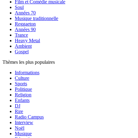
Film et Comédie musicale
Soul
Années 70
Musique traditionnelle
Reggaeton
Années 90
Trance
Heavy Metal
Ambient
Gospel
Thèmes les plus populaires
Informations
Culture
Sports
Politique
Religion
Enfants
DJ
Rire
Radio Campus
Interview
Noël
Musique