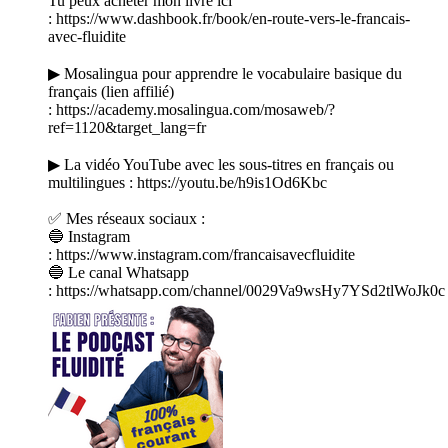
Tu peux acheter mon livre ici
: https://www.dashbook.fr/book/en-route-vers-le-francais-
avec-fluidite
▶ Mosalingua pour apprendre le vocabulaire basique du
français (lien affilié)
: https://academy.mosalingua.com/mosaweb/?
ref=1120&target_lang=fr
▶ La vidéo YouTube avec les sous-titres en français ou
multilingues : https://youtu.be/h9is1Od6Kbc
✅ Mes réseaux sociaux :
🔵 Instagram
: https://www.instagram.com/francaisavecfluidite
🔵 Le canal Whatsapp
: https://whatsapp.com/channel/0029Va9wsHy7YSd2tlWoJk0c