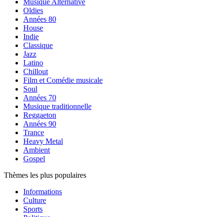
Musique Alternative
Oldies
Années 80
House
Indie
Classique
Jazz
Latino
Chillout
Film et Comédie musicale
Soul
Années 70
Musique traditionnelle
Reggaeton
Années 90
Trance
Heavy Metal
Ambient
Gospel
Thèmes les plus populaires
Informations
Culture
Sports