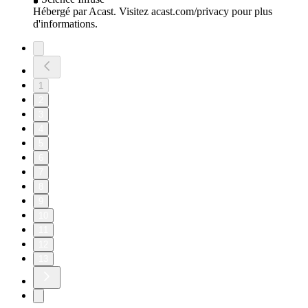
Hébergé par Acast. Visitez acast.com/privacy pour plus
d'informations.
1
2
3
4
5
6
7
8
9
10
11
12
13