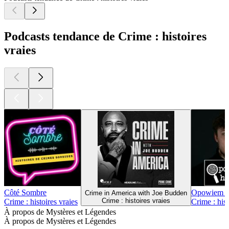
Podcasts tendance de Crime : histoires
vraies
Côté Sombre
Opowiem Ci
Crime in America with Joe Budden
Crime : histoires vraies
Crime : histoires vraies
Crime : hist
À propos de Mystères et Légendes
À propos de Mystères et Légendes