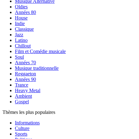
Musique Alternative
Oldies
Années 80
House
Indie
Classique
Jazz
Latino
Chillout
Film et Comédie musicale
Soul
Années 70
Musique traditionnelle
Reggaeton
Années 90
Trance
Heavy Metal
Ambient
Gospel
Thèmes les plus populaires
Informations
Culture
Sports