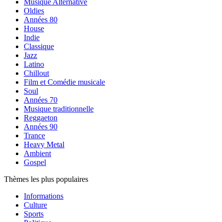
Musique Alternative
Oldies
Années 80
House
Indie
Classique
Jazz
Latino
Chillout
Film et Comédie musicale
Soul
Années 70
Musique traditionnelle
Reggaeton
Années 90
Trance
Heavy Metal
Ambient
Gospel
Thèmes les plus populaires
Informations
Culture
Sports