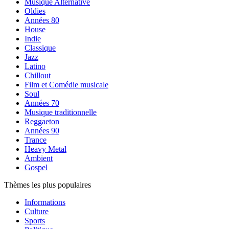
Musique Alternative
Oldies
Années 80
House
Indie
Classique
Jazz
Latino
Chillout
Film et Comédie musicale
Soul
Années 70
Musique traditionnelle
Reggaeton
Années 90
Trance
Heavy Metal
Ambient
Gospel
Thèmes les plus populaires
Informations
Culture
Sports