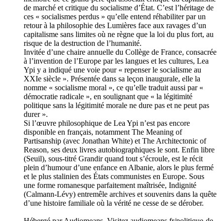
de marché et critique du socialisme d’État. C’est l’héritage de
ces « socialismes perdus » qu’elle entend réhabiliter par un
retour à la philosophie des Lumières face aux ravages d’un
capitalisme sans limites où ne règne que la loi du plus fort, au
risque de la destruction de l’humanité.
Invitée d’une chaire annuelle du Collège de France, consacrée
à l’invention de l’Europe par les langues et les cultures, Lea
Ypi y a indiqué une voie pour « repenser le socialisme au
XXIe siècle ». Présentée dans sa leçon inaugurale, elle la
nomme « socialisme moral », ce qu’elle traduit aussi par «
démocratie radicale », en soulignant que « la légitimité
politique sans la légitimité morale ne dure pas et ne peut pas
durer ».
Si l’œuvre philosophique de Lea Ypi n’est pas encore
disponible en français, notamment The Meaning of
Partisanship (avec Jonathan White) et The Architectonic of
Reason, ses deux livres autobiographiques le sont. Enfin libre
(Seuil), sous-titré Grandir quand tout s’écroule, est le récit
plein d’humour d’une enfance en Albanie, alors le plus fermé
et le plus stalinien des États communistes en Europe. Sous
une forme romanesque parfaitement maîtrisée, Indignité
(Calmann-Lévy) entremêle archives et souvenirs dans la quête
d’une histoire familiale où la vérité ne cesse de se dérober.
Hébergé par Audiomeans. Visitez audiomeans.fr/politique-de-