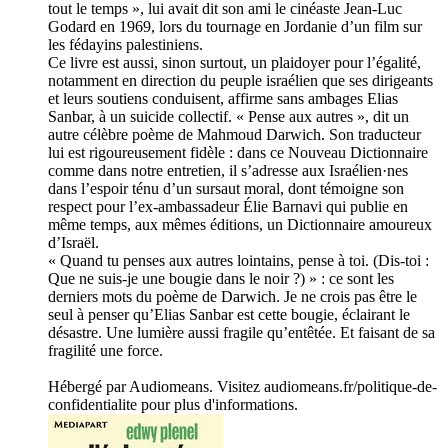
tout le temps », lui avait dit son ami le cinéaste Jean-Luc
Godard en 1969, lors du tournage en Jordanie d’un film sur
les fédayins palestiniens.
Ce livre est aussi, sinon surtout, un plaidoyer pour l’égalité,
notamment en direction du peuple israélien que ses dirigeants
et leurs soutiens conduisent, affirme sans ambages Elias
Sanbar, à un suicide collectif. « Pense aux autres », dit un
autre célèbre poème de Mahmoud Darwich. Son traducteur
lui est rigoureusement fidèle : dans ce Nouveau Dictionnaire
comme dans notre entretien, il s’adresse aux Israélien·nes
dans l’espoir ténu d’un sursaut moral, dont témoigne son
respect pour l’ex-ambassadeur Élie Barnavi qui publie en
même temps, aux mêmes éditions, un Dictionnaire amoureux
d’Israël.
« Quand tu penses aux autres lointains, pense à toi. (Dis-toi :
Que ne suis-je une bougie dans le noir ?) » : ce sont les
derniers mots du poème de Darwich. Je ne crois pas être le
seul à penser qu’Elias Sanbar est cette bougie, éclairant le
désastre. Une lumière aussi fragile qu’entêtée. Et faisant de sa
fragilité une force.
Hébergé par Audiomeans. Visitez audiomeans.fr/politique-de-
confidentialite pour plus d'informations.