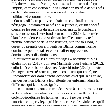
d’Aubervilliers, il développe, non sans humour et de façon
limpide, cette conviction que sa Fondation martèle depuis près
de deux décennies : « Le racisme est une construction,
politique et économique ».
« On ne collabore pas avec la haine », conclut-il, tant sa
pédagogie, notamment auprès de la jeunesse, est un appel à
connaître les ressorts du racisme pour mieux le combattre,
sans concession. Livre fondateur paru en 2020, La pensée
blanche condense toute sa démarche. C’est une invite à
prendre conscience de la construction, sur une très longue
durée, du préjugé qui a inventé les Blancs comme norme
dominante pour banaliser et normaliser oppressions,
dominations et discriminations.
En feuilletant aussi ses autres ouvrages – notamment Mes
étoiles noires (2010), puis son Manifeste pour l’égalité (2012),
enfin la récente bande dessinée Notre histoire (2026) –, notre
échange a revisité cette « ligne de couleur » qui imprègne
l’inconscient des dominations occidentales et qui, sans cesse,
renvoie les non-Blancs à leur altérité, les enfermant dans la
différence qui leur est assignée.
Lilian Thuram en compare le mécanisme à l’intériorisation de
la domination masculine, cette supériorité naturelle dont se
croient dépositaires les hommes, jusqu’à ne pas avoir
conscience du privilège qu’il leur octroie et des violences qu’il
engendre. Sur le site de sa Fondation, Lilian Thuram a inscrit