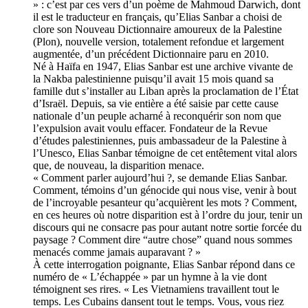
» : c’est par ces vers d’un poème de Mahmoud Darwich, dont
il est le traducteur en français, qu’Elias Sanbar a choisi de
clore son Nouveau Dictionnaire amoureux de la Palestine
(Plon), nouvelle version, totalement refondue et largement
augmentée, d’un précédent Dictionnaire paru en 2010.
Né à Haïfa en 1947, Elias Sanbar est une archive vivante de
la Nakba palestinienne puisqu’il avait 15 mois quand sa
famille dut s’installer au Liban après la proclamation de l’État
d’Israël. Depuis, sa vie entière a été saisie par cette cause
nationale d’un peuple acharné à reconquérir son nom que
l’expulsion avait voulu effacer. Fondateur de la Revue
d’études palestiniennes, puis ambassadeur de la Palestine à
l’Unesco, Elias Sanbar témoigne de cet entêtement vital alors
que, de nouveau, la disparition menace.
« Comment parler aujourd’hui ?, se demande Elias Sanbar.
Comment, témoins d’un génocide qui nous vise, venir à bout
de l’incroyable pesanteur qu’acquièrent les mots ? Comment,
en ces heures où notre disparition est à l’ordre du jour, tenir un
discours qui ne consacre pas pour autant notre sortie forcée du
paysage ? Comment dire “autre chose” quand nous sommes
menacés comme jamais auparavant ? »
À cette interrogation poignante, Elias Sanbar répond dans ce
numéro de « L’échappée » par un hymne à la vie dont
témoignent ses rires. « Les Vietnamiens travaillent tout le
temps. Les Cubains dansent tout le temps. Vous, vous riez