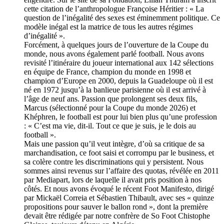
cette citation de l’anthropologue Françoise Héritier : « La
question de l’inégalité des sexes est éminemment politique. Ce
modèle inégal est la matrice de tous les autres régimes
d’inégalité ».
Forcément, à quelques jours de l’ouverture de la Coupe du
monde, nous avons également parlé football. Nous avons
revisité l’itinéraire du joueur international aux 142 sélections
en équipe de France, champion du monde en 1998 et
champion d’Europe en 2000, depuis la Guadeloupe où il est
né en 1972 jusqu’à la banlieue parisienne où il est arrivé à
l’âge de neuf ans. Passion que prolongent ses deux fils,
Marcus (sélectionné pour la Coupe du monde 2026) et
Khéphren, le football est pour lui bien plus qu’une profession
: « C’est ma vie, dit-il. Tout ce que je suis, je le dois au
football ».
Mais une passion qu’il veut intègre, d’où sa critique de sa
marchandisation, ce foot saisi et corrompu par le business, et
sa colère contre les discriminations qui y persistent. Nous
sommes ainsi revenus sur l’affaire des quotas, révélée en 2011
par Mediapart, lors de laquelle il avait pris position à nos
côtés. Et nous avons évoqué le récent Foot Manifesto, dirigé
par Mickaël Correia et Sébastien Thibault, avec ses « quinze
propositions pour sauver le ballon rond », dont la première
devait être rédigée par notre confrère de So Foot Chistophe