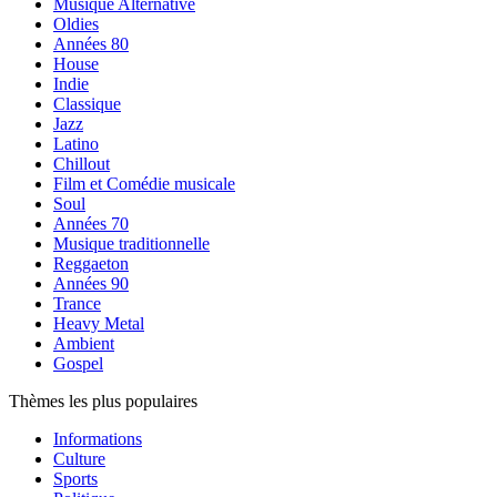
Musique Alternative
Oldies
Années 80
House
Indie
Classique
Jazz
Latino
Chillout
Film et Comédie musicale
Soul
Années 70
Musique traditionnelle
Reggaeton
Années 90
Trance
Heavy Metal
Ambient
Gospel
Thèmes les plus populaires
Informations
Culture
Sports