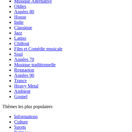
Musique Alternative
Oldies
Années 80
House
Indie
Classique
Jazz
Latino
Chillout
Film et Comédie musicale
Soul
Années 70
Musique traditionnelle
Reggaeton
Années 90
Trance
Heavy Metal
Ambient
Gospel
Thèmes les plus populaires
Informations
Culture
Sports