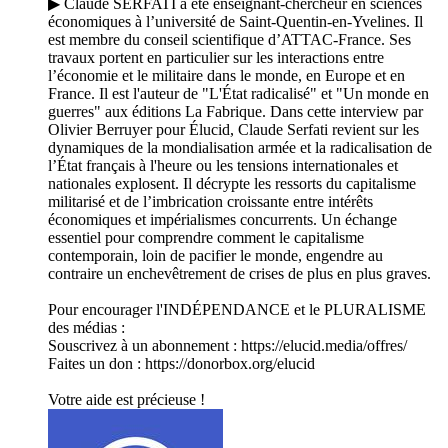
▶ Claude SERFATI a été enseignant-chercheur en sciences
économiques à l’université de Saint-Quentin-en-Yvelines. Il
est membre du conseil scientifique d’ATTAC-France. Ses
travaux portent en particulier sur les interactions entre
l’économie et le militaire dans le monde, en Europe et en
France. Il est l'auteur de "L'État radicalisé" et "Un monde en
guerres" aux éditions La Fabrique. Dans cette interview par
Olivier Berruyer pour Élucid, Claude Serfati revient sur les
dynamiques de la mondialisation armée et la radicalisation de
l’État français à l'heure ou les tensions internationales et
nationales explosent. Il décrypte les ressorts du capitalisme
militarisé et de l’imbrication croissante entre intérêts
économiques et impérialismes concurrents. Un échange
essentiel pour comprendre comment le capitalisme
contemporain, loin de pacifier le monde, engendre au
contraire un enchevêtrement de crises de plus en plus graves.
Pour encourager l'INDÉPENDANCE et le PLURALISME
des médias :
Souscrivez à un abonnement : ⁠⁠⁠⁠⁠⁠⁠⁠⁠⁠⁠⁠⁠⁠⁠⁠⁠⁠⁠⁠⁠⁠⁠⁠⁠⁠⁠⁠⁠⁠⁠⁠⁠⁠⁠https://elucid.media/offres/⁠⁠⁠⁠⁠⁠⁠⁠⁠⁠⁠⁠⁠⁠⁠⁠⁠⁠⁠⁠⁠⁠⁠⁠⁠⁠⁠⁠⁠⁠⁠⁠⁠⁠⁠
Faites un don : ⁠⁠⁠⁠⁠⁠https://donorbox.org/elucid⁠⁠⁠⁠⁠⁠
Votre aide est précieuse !