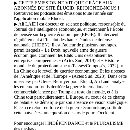
▶ CETTE ÉMISSION NE VIT QUE GRÂCE AUX
ABONNÉS DU SITE ÉLUCID, REJOIGNEZ-NOUS !
Retrouvez les podcasts des émissions toute l'année sur
l'application mobile Élucid.
▶ Ali LAÏDI est docteur en science politique, responsable du
Journal de l’intelligence économique, et chercheur à l’École
de pensée sur la guerre économique (EPGE). Il intervient
régulièrement à l’Institut des hautes études de défense
nationale (IHDEN). Il est l’auteur de plusieurs ouvrages,
parmi lesquels « Le Droit, nouvelle arme de guerre
économique. Comment les États-Unis déstabilisent les
entreprises européennes » (Actes Sud, 2019) et « Histoire
mondiale du protectionnisme » (Passés/Composés, 2022), «
La Chine ou le réveil du guerrier économique: Et les ripostes
de l’Amérique et de l’Europe » (Actes Sud, 2023). Dans cette
interview par Olivier Berruyer pour Élucid, Ali Laïdi analyse
les enjeux profonds derrière la guerre internationale
commerciale lancée par Trump au reste du monde, et à la
Chine tout particulièrement. L'Europe, au coeur de ce champ
de bataille, se démarque par son absence de vision stratégique.
Face à ce retour en force de la guerre économique, sortir de
cette naïveté est une question de survie pour l'Occident...
Pour encourager l'INDÉPENDANCE et le PLURALISME
des médias :