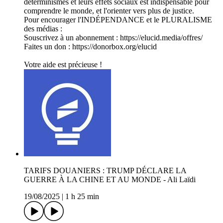
déterminismes et leurs effets sociaux est indispensable pour
comprendre le monde, et l'orienter vers plus de justice.
Pour encourager l'INDÉPENDANCE et le PLURALISME
des médias :
Souscrivez à un abonnement : ⁠⁠⁠⁠⁠⁠⁠⁠⁠⁠⁠⁠⁠⁠⁠⁠⁠⁠⁠⁠⁠⁠⁠⁠⁠⁠⁠⁠⁠⁠⁠⁠⁠⁠https://elucid.media/offres/⁠⁠⁠⁠⁠⁠⁠⁠⁠⁠⁠⁠⁠⁠⁠⁠⁠⁠⁠⁠⁠⁠⁠⁠⁠⁠⁠⁠⁠⁠⁠⁠⁠⁠
Faites un don : ⁠⁠⁠⁠⁠https://donorbox.org/elucid⁠⁠⁠⁠⁠
Votre aide est précieuse !
TARIFS DOUANIERS : TRUMP DÉCLARE LA
GUERRE À LA CHINE ET AU MONDE - Ali Laïdi
19/08/2025
|
1 h 25 min