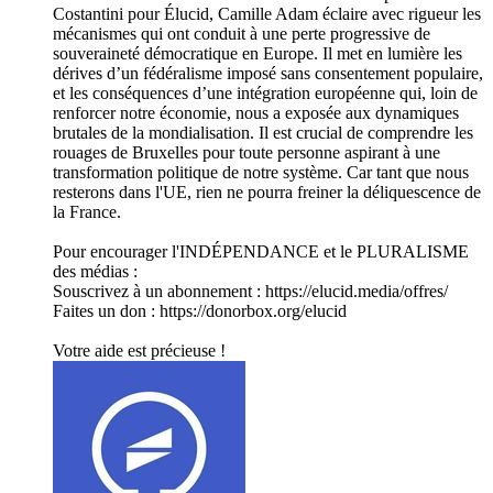
Costantini pour Élucid, Camille Adam éclaire avec rigueur les
mécanismes qui ont conduit à une perte progressive de
souveraineté démocratique en Europe. Il met en lumière les
dérives d’un fédéralisme imposé sans consentement populaire,
et les conséquences d’une intégration européenne qui, loin de
renforcer notre économie, nous a exposée aux dynamiques
brutales de la mondialisation. Il est crucial de comprendre les
rouages de Bruxelles pour toute personne aspirant à une
transformation politique de notre système. Car tant que nous
resterons dans l'UE, rien ne pourra freiner la déliquescence de
la France.
Pour encourager l'INDÉPENDANCE et le PLURALISME
des médias :
Souscrivez à un abonnement : ⁠⁠⁠⁠⁠⁠⁠⁠⁠⁠⁠⁠⁠⁠⁠⁠⁠⁠⁠⁠⁠⁠⁠⁠⁠⁠⁠⁠⁠⁠⁠⁠⁠⁠⁠https://elucid.media/offres/⁠⁠⁠⁠⁠⁠⁠⁠⁠⁠⁠⁠⁠⁠⁠⁠⁠⁠⁠⁠⁠⁠⁠⁠⁠⁠⁠⁠⁠⁠⁠⁠⁠⁠⁠
Faites un don : ⁠⁠⁠⁠⁠⁠https://donorbox.org/elucid⁠⁠⁠⁠⁠⁠
Votre aide est précieuse !