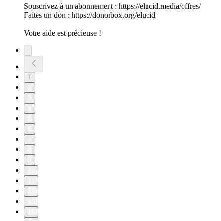
Souscrivez à un abonnement : ⁠⁠⁠⁠⁠⁠⁠⁠⁠⁠⁠⁠⁠⁠⁠⁠⁠⁠⁠⁠⁠⁠⁠⁠⁠⁠⁠⁠⁠⁠⁠⁠⁠⁠https://elucid.media/offres/⁠⁠⁠⁠⁠⁠⁠⁠⁠⁠⁠⁠⁠⁠⁠⁠⁠⁠⁠⁠⁠⁠⁠⁠⁠⁠⁠⁠⁠⁠⁠⁠⁠⁠
Faites un don : ⁠⁠⁠⁠⁠https://donorbox.org/elucid⁠⁠⁠⁠⁠
Votre aide est précieuse !
1
2
3
4
5
6
7
8
9
10
11
14
15
16