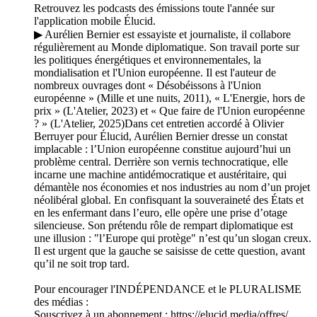
Retrouvez les podcasts des émissions toute l'année sur
l'application mobile Élucid.
▶ Aurélien Bernier est essayiste et journaliste, il collabore
régulièrement au Monde diplomatique. Son travail porte sur
les politiques énergétiques et environnementales, la
mondialisation et l'Union européenne. Il est l'auteur de
nombreux ouvrages dont « Désobéissons à l'Union
européenne » (Mille et une nuits, 2011), « L'Energie, hors de
prix » (L'Atelier, 2023) et « Que faire de l'Union européenne
? » (L'Atelier, 2025)Dans cet entretien accordé à Olivier
Berruyer pour Élucid, Aurélien Bernier dresse un constat
implacable : l’Union européenne constitue aujourd’hui un
problème central. Derrière son vernis technocratique, elle
incarne une machine antidémocratique et austéritaire, qui
démantèle nos économies et nos industries au nom d’un projet
néolibéral global. En confisquant la souveraineté des États et
en les enfermant dans l’euro, elle opère une prise d’otage
silencieuse. Son prétendu rôle de rempart diplomatique est
une illusion : "l’Europe qui protège" n’est qu’un slogan creux.
Il est urgent que la gauche se saisisse de cette question, avant
qu’il ne soit trop tard.
Pour encourager l'INDÉPENDANCE et le PLURALISME
des médias :
Souscrivez à un abonnement : ⁠⁠⁠⁠⁠⁠⁠⁠⁠⁠⁠⁠⁠⁠⁠⁠⁠⁠⁠⁠⁠⁠⁠⁠⁠⁠⁠⁠⁠⁠⁠⁠⁠⁠⁠⁠https://elucid.media/offres/⁠⁠⁠⁠⁠⁠⁠⁠⁠⁠⁠⁠⁠⁠⁠⁠⁠⁠⁠⁠⁠⁠⁠⁠⁠⁠⁠⁠⁠⁠⁠⁠⁠⁠⁠⁠