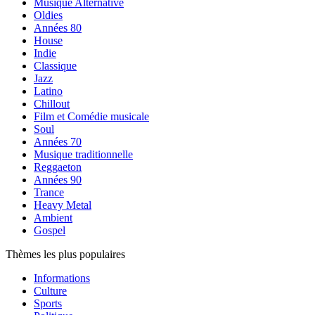
Musique Alternative
Oldies
Années 80
House
Indie
Classique
Jazz
Latino
Chillout
Film et Comédie musicale
Soul
Années 70
Musique traditionnelle
Reggaeton
Années 90
Trance
Heavy Metal
Ambient
Gospel
Thèmes les plus populaires
Informations
Culture
Sports