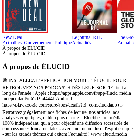
New Deal
Le journal RTL
The Glob
Actualités, Gouvernement, Politique
Actualités
Actualité
À propos de ÉLUCID
À propos de ÉLUCID
À propos de ÉLUCID
🟢 INSTALLEZ L’APPLICATION MOBILE ÉLUCID POUR
RETROUVEZ NOS PODCASTS DÈS LEUR SORTIE, tout au
long de l'année : Apple : https://apps.apple.com/fr/app/élucid-média-
indépendant/id6502544441 Android :
https://play.google.com/store/apps/details?id=com.elucidapp 👉
Retrouvez y également nos fiches de lecture, nos articles, nos
analyses graphiques, et bien plus encore... Élucid est un média
100% indépendant, qui a pour objectif une diffusion accessible de
connaissances fondamentales - avec une bonne dose d'esprit critique
- sur les grands thèmes qui agitent l’actualité ! www.elucid.media