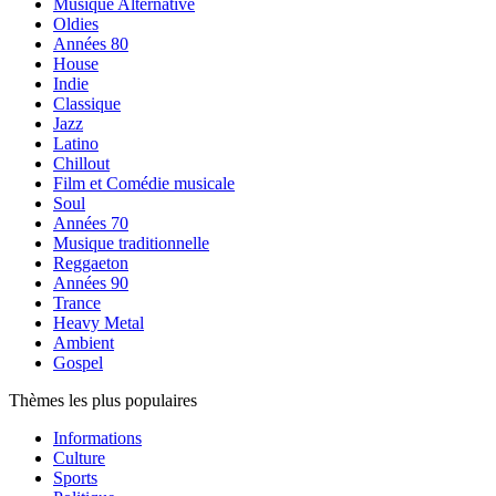
Musique Alternative
Oldies
Années 80
House
Indie
Classique
Jazz
Latino
Chillout
Film et Comédie musicale
Soul
Années 70
Musique traditionnelle
Reggaeton
Années 90
Trance
Heavy Metal
Ambient
Gospel
Thèmes les plus populaires
Informations
Culture
Sports