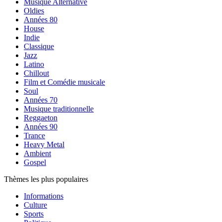
Musique Alternative
Oldies
Années 80
House
Indie
Classique
Jazz
Latino
Chillout
Film et Comédie musicale
Soul
Années 70
Musique traditionnelle
Reggaeton
Années 90
Trance
Heavy Metal
Ambient
Gospel
Thèmes les plus populaires
Informations
Culture
Sports