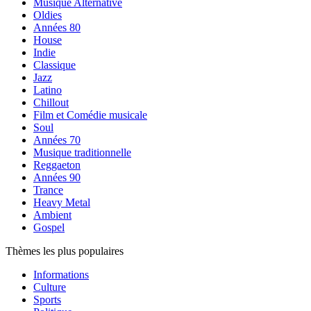
Musique Alternative
Oldies
Années 80
House
Indie
Classique
Jazz
Latino
Chillout
Film et Comédie musicale
Soul
Années 70
Musique traditionnelle
Reggaeton
Années 90
Trance
Heavy Metal
Ambient
Gospel
Thèmes les plus populaires
Informations
Culture
Sports