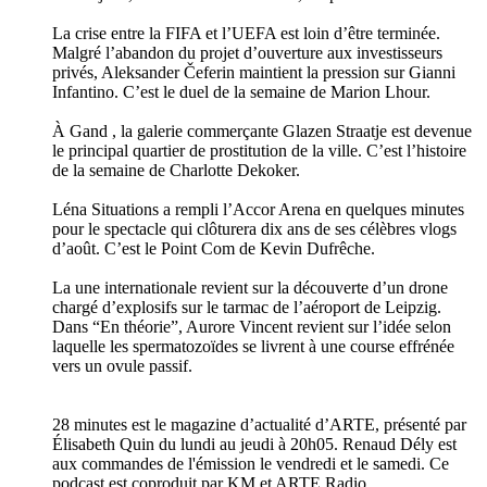
La crise entre la FIFA et l’UEFA est loin d’être terminée.
Malgré l’abandon du projet d’ouverture aux investisseurs
privés, Aleksander Čeferin maintient la pression sur Gianni
Infantino. C’est le duel de la semaine de Marion Lhour.
À Gand , la galerie commerçante Glazen Straatje est devenue
le principal quartier de prostitution de la ville. C’est l’histoire
de la semaine de Charlotte Dekoker.
Léna Situations a rempli l’Accor Arena en quelques minutes
pour le spectacle qui clôturera dix ans de ses célèbres vlogs
d’août. C’est le Point Com de Kevin Dufrêche.
La une internationale revient sur la découverte d’un drone
chargé d’explosifs sur le tarmac de l’aéroport de Leipzig.
Dans “En théorie”, Aurore Vincent revient sur l’idée selon
laquelle les spermatozoïdes se livrent à une course effrénée
vers un ovule passif.
28 minutes est le magazine d’actualité d’ARTE, présenté par
Élisabeth Quin du lundi au jeudi à 20h05. Renaud Dély est
aux commandes de l'émission le vendredi et le samedi. Ce
podcast est coproduit par KM et ARTE Radio.