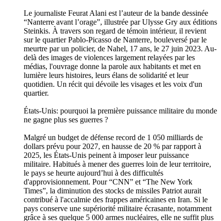
Le journaliste Feurat Alani est l’auteur de la bande dessinée
“Nanterre avant l’orage”, illustrée par Ulysse Gry aux éditions
Steinkis. À travers son regard de témoin intérieur, il revient
sur le quartier Pablo-Picasso de Nanterre, bouleversé par le
meurtre par un policier, de Nahel, 17 ans, le 27 juin 2023. Au-
delà des images de violences largement relayées par les
médias, l'ouvrage donne la parole aux habitants et met en
lumière leurs histoires, leurs élans de solidarité et leur
quotidien. Un récit qui dévoile les visages et les voix d'un
quartier.
États-Unis: pourquoi la première puissance militaire du monde
ne gagne plus ses guerres ?
Malgré un budget de défense record de 1 050 milliards de
dollars prévu pour 2027, en hausse de 20 % par rapport à
2025, les États-Unis peinent à imposer leur puissance
militaire. Habitués à mener des guerres loin de leur territoire,
le pays se heurte aujourd’hui à des difficultés
d'approvisionnement. Pour “CNN” et “The New York
Times”, la diminution des stocks de missiles Patriot aurait
contribué à l'accalmie des frappes américaines en Iran. Si le
pays conserve une supériorité militaire écrasante, notamment
grâce à ses quelque 5 000 armes nucléaires, elle ne suffit plus