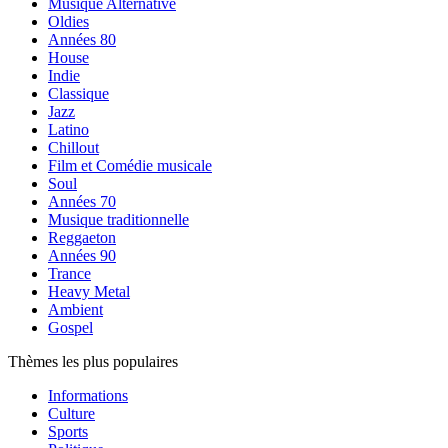
Musique Alternative
Oldies
Années 80
House
Indie
Classique
Jazz
Latino
Chillout
Film et Comédie musicale
Soul
Années 70
Musique traditionnelle
Reggaeton
Années 90
Trance
Heavy Metal
Ambient
Gospel
Thèmes les plus populaires
Informations
Culture
Sports