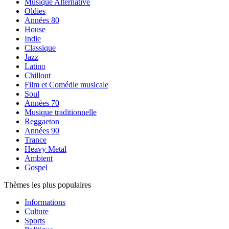
Musique Alternative
Oldies
Années 80
House
Indie
Classique
Jazz
Latino
Chillout
Film et Comédie musicale
Soul
Années 70
Musique traditionnelle
Reggaeton
Années 90
Trance
Heavy Metal
Ambient
Gospel
Thèmes les plus populaires
Informations
Culture
Sports