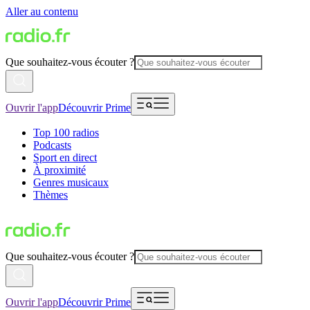
Aller au contenu
Que souhaitez-vous écouter ?
Ouvrir l'app
Découvrir Prime
Top 100 radios
Podcasts
Sport en direct
À proximité
Genres musicaux
Thèmes
Que souhaitez-vous écouter ?
Ouvrir l'app
Découvrir Prime