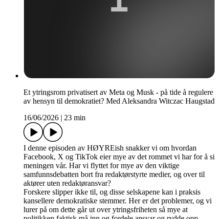
Et ytringsrom privatisert av Meta og Musk - på tide å regulere
av hensyn til demokratiet? Med Aleksandra Witczac Haugstad
16/06/2026
|
23 min
I denne episoden av HØYREish snakker vi om hvordan
Facebook, X og TikTok eier mye av det rommet vi har for å si
meningen vår. Har vi flyttet for mye av den viktige
samfunnsdebatten bort fra redaktørstyrte medier, og over til
aktører uten redaktøransvar?
Forskere slipper ikke til, og disse selskapene kan i praksis
kansellere demokratiske stemmer. Her er det problemer, og vi
lurer på om dette går ut over ytringsfriheten så mye at
politikken faktisk må inn og fordele ansvar og rydde opp.