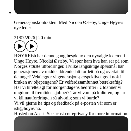
Generasjonskontrakten. Med Nicolai Østeby, Unge Høyres
nye leder
21/07/2026
|
20 min
HØYREish har denne gang besøk av den nyvalgte lederen i
Unge Høyre, Nicolai Østeby. Vi spør ham hva han ser på som
Norges største utfordringer. Hvilke langsiktige spørsmål har
generasjonen av middelaldrende tatt for lett på og overlatt til
de unge? Vektlegger vi generasjonsperspektivet godt nok i
bruken av oljepengene? Er velferdssamfunnet bærekraftig?
Har vi tilrettelagt for morgendagens bedrifter? Utdanner vi
ungdom til fremtidens jobber? Tar vi vare på kulturen, og tar
vi klimautfordringen så alvorlig som vi burde?
Vi vil gjerne ha tips og feedback på e-posten vår som er
ish@hoyre.no.
Hosted on Acast. See acast.com/privacy for more information.