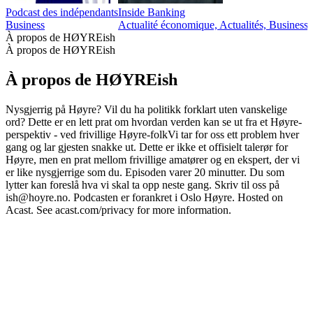
Podcast des indépendants
Inside Banking
Business
Actualité économique, Actualités, Business,
À propos de HØYREish
À propos de HØYREish
À propos de HØYREish
Nysgjerrig på Høyre? Vil du ha politikk forklart uten vanskelige
ord? Dette er en lett prat om hvordan verden kan se ut fra et Høyre-
perspektiv - ved frivillige Høyre-folkVi tar for oss ett problem hver
gang og lar gjesten snakke ut. Dette er ikke et offisielt talerør for
Høyre, men en prat mellom frivillige amatører og en ekspert, der vi
er like nysgjerrige som du. Episoden varer 20 minutter. Du som
lytter kan foreslå hva vi skal ta opp neste gang. Skriv til oss på
ish@hoyre.no. Podcasten er forankret i Oslo Høyre. Hosted on
Acast. See acast.com/privacy for more information.
Site web du podcast