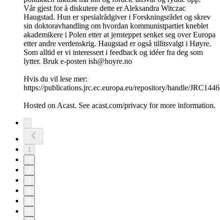
Vår gjest for å diskutere dette er Aleksandra Witczac
Haugstad. Hun er spesialrådgiver i Forskningsrådet og skrev
sin doktoravhandling om hvordan kommunistpartiet kneblet
akademikere i Polen etter at jernteppet senket seg over Europa
etter andre verdenskrig. Haugstad er også tillitsvalgt i Høyre.
Som alltid er vi interessert i feedback og idéer fra deg som
lytter. Bruk e-posten ish@hoyre.no
Hvis du vil lese mer:
https://publications.jrc.ec.europa.eu/repository/handle/JRC144
Hosted on Acast. See acast.com/privacy for more information.
1
2
3
4
5
6
7