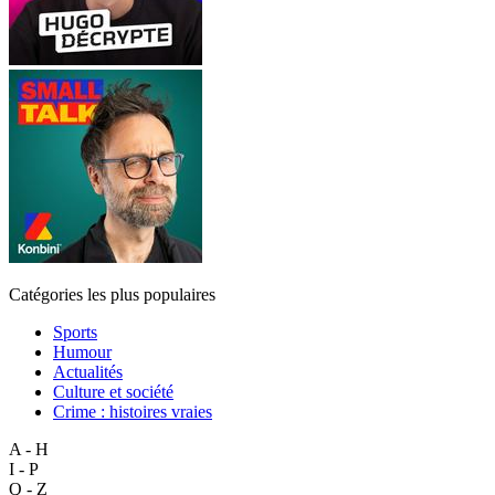
Catégories les plus populaires
Sports
Humour
Actualités
Culture et société
Crime : histoires vraies
A - H
I - P
Q - Z