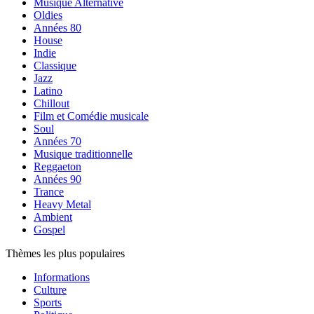
Musique Alternative
Oldies
Années 80
House
Indie
Classique
Jazz
Latino
Chillout
Film et Comédie musicale
Soul
Années 70
Musique traditionnelle
Reggaeton
Années 90
Trance
Heavy Metal
Ambient
Gospel
Thèmes les plus populaires
Informations
Culture
Sports