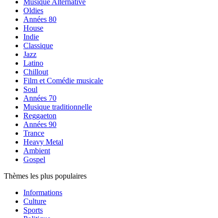
Musique Alternative
Oldies
Années 80
House
Indie
Classique
Jazz
Latino
Chillout
Film et Comédie musicale
Soul
Années 70
Musique traditionnelle
Reggaeton
Années 90
Trance
Heavy Metal
Ambient
Gospel
Thèmes les plus populaires
Informations
Culture
Sports