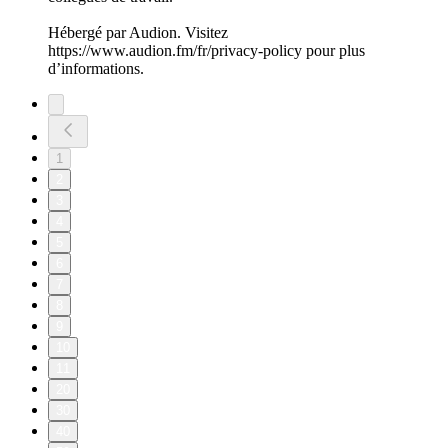
Hébergé par Audion. Visitez
https://www.audion.fm/fr/privacy-policy pour plus
d’informations.
1
2
3
4
5
6
7
8
9
10
11
20
30
40