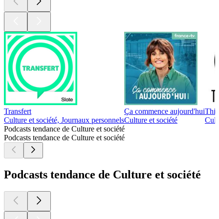
Transfert
Ça commence aujourd'hui
Thi
Culture et société, Journaux personnels
Culture et société
Cult
Podcasts tendance de Culture et société
Podcasts tendance de Culture et société
Podcasts tendance de Culture et société