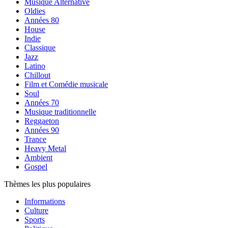
Musique Alternative
Oldies
Années 80
House
Indie
Classique
Jazz
Latino
Chillout
Film et Comédie musicale
Soul
Années 70
Musique traditionnelle
Reggaeton
Années 90
Trance
Heavy Metal
Ambient
Gospel
Thèmes les plus populaires
Informations
Culture
Sports