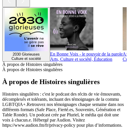
En Bonne Voix - le pouvoir de la parole
Afr
2030 Glorieuses
Culture et société
Arts, Culture et société, Éducation
Cul
À propos de Histoires singulières
À propos de Histoires singulières
À propos de Histoires singulières
Histoires singulières : c'est le podcast des récits de vie émouvants,
décomplexés et tolérants, incluant des témoignages de la commu
LGBTQIA+.Retrouvez nos témoignages chaque semaine dans nos
différents formats (Safe Place, Fierté.es, Souvenirs, Génération et
Table Ronde). Un podcast crée par Pluriel, le média qui doit une
voix à chacun.e. Hébergé par Audion. Visitez
https://www.audion.fm/fr/privacy-policy pour plus d’informations.