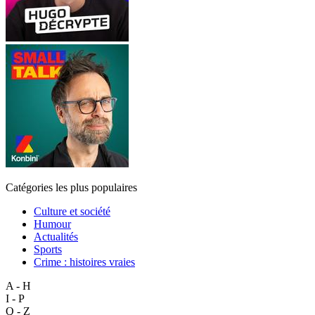
Catégories les plus populaires
Culture et société
Humour
Actualités
Sports
Crime : histoires vraies
A - H
I - P
Q - Z