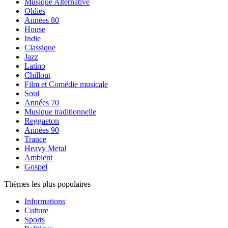
Musique Alternative
Oldies
Années 80
House
Indie
Classique
Jazz
Latino
Chillout
Film et Comédie musicale
Soul
Années 70
Musique traditionnelle
Reggaeton
Années 90
Trance
Heavy Metal
Ambient
Gospel
Thèmes les plus populaires
Informations
Culture
Sports