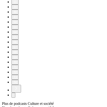
11
20
30
40
50
60
64
65
66
67
68
69
70
71
72
73
74
Plus de podcasts Culture et société