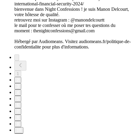
international-financial-security-2024/
bienvenue dans Night Confessions ! je suis Manon Delcourt,
votre hôtesse de qualité.
retrouvez moi sur Instagram : @manondelcourtt
le mail pour te confesser où me poser tes questions du
moment : thenightconfessions@gmail.com
Hébergé par Audiomeans. Visitez audiomeans.fr/politique-de-
confidentialite pour plus d'informations.
1
2
3
4
5
6
7
8
9
10