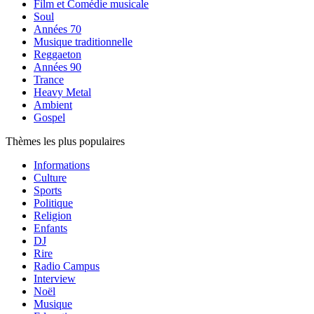
Film et Comédie musicale
Soul
Années 70
Musique traditionnelle
Reggaeton
Années 90
Trance
Heavy Metal
Ambient
Gospel
Thèmes les plus populaires
Informations
Culture
Sports
Politique
Religion
Enfants
DJ
Rire
Radio Campus
Interview
Noël
Musique