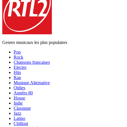
Genres musicaux les plus populaires
Pop
Rock
Chansons françaises
Electro
Hits
Rap
Musique Alternative
Oldies
Années 80
House
Indie
Classique
Jazz
Latino
Chillout