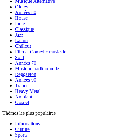
Musique Alternative
Oldies
Années 80
House
Indie
Classique
Jazz
Latino
Chillout
Film et Comédie musicale
Soul
Années 70
Musique traditionnelle
Reggaeton
Années 90
Trance
Heavy Metal
Ambient
Gospel
Thèmes les plus populaires
Informations
Culture
Sports