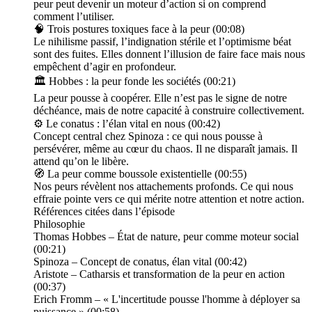
peur peut devenir un moteur d’action si on comprend
comment l’utiliser.
🧠 Trois postures toxiques face à la peur (00:08)
Le nihilisme passif, l’indignation stérile et l’optimisme béat
sont des fuites. Elles donnent l’illusion de faire face mais nous
empêchent d’agir en profondeur.
🏛️ Hobbes : la peur fonde les sociétés (00:21)
La peur pousse à coopérer. Elle n’est pas le signe de notre
déchéance, mais de notre capacité à construire collectivement.
⚙️ Le conatus : l’élan vital en nous (00:42)
Concept central chez Spinoza : ce qui nous pousse à
persévérer, même au cœur du chaos. Il ne disparaît jamais. Il
attend qu’on le libère.
🧭 La peur comme boussole existentielle (00:55)
Nos peurs révèlent nos attachements profonds. Ce qui nous
effraie pointe vers ce qui mérite notre attention et notre action.
Références citées dans l’épisode
Philosophie
Thomas Hobbes – État de nature, peur comme moteur social
(00:21)
Spinoza – Concept de conatus, élan vital (00:42)
Aristote – Catharsis et transformation de la peur en action
(00:37)
Erich Fromm – « L'incertitude pousse l'homme à déployer sa
puissance » (00:58)