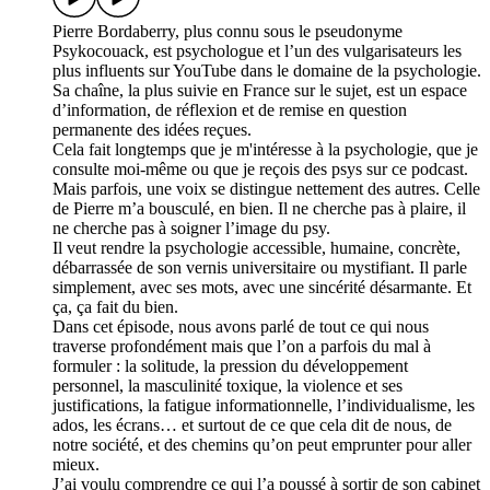
Pierre Bordaberry, plus connu sous le pseudonyme
Psykocouack, est psychologue et l’un des vulgarisateurs les
plus influents sur YouTube dans le domaine de la psychologie.
Sa chaîne, la plus suivie en France sur le sujet, est un espace
d’information, de réflexion et de remise en question
permanente des idées reçues.
Cela fait longtemps que je m'intéresse à la psychologie, que je
consulte moi-même ou que je reçois des psys sur ce podcast.
Mais parfois, une voix se distingue nettement des autres. Celle
de Pierre m’a bousculé, en bien. Il ne cherche pas à plaire, il
ne cherche pas à soigner l’image du psy.
Il veut rendre la psychologie accessible, humaine, concrète,
débarrassée de son vernis universitaire ou mystifiant. Il parle
simplement, avec ses mots, avec une sincérité désarmante. Et
ça, ça fait du bien.
Dans cet épisode, nous avons parlé de tout ce qui nous
traverse profondément mais que l’on a parfois du mal à
formuler : la solitude, la pression du développement
personnel, la masculinité toxique, la violence et ses
justifications, la fatigue informationnelle, l’individualisme, les
ados, les écrans… et surtout de ce que cela dit de nous, de
notre société, et des chemins qu’on peut emprunter pour aller
mieux.
J’ai voulu comprendre ce qui l’a poussé à sortir de son cabinet