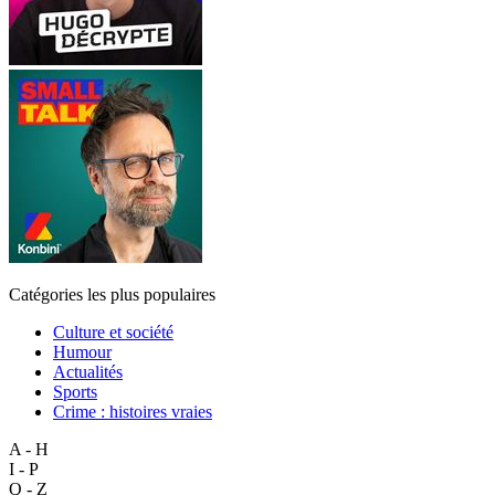
Catégories les plus populaires
Culture et société
Humour
Actualités
Sports
Crime : histoires vraies
A - H
I - P
Q - Z