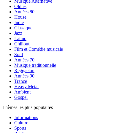
Musique Alternative
Oldies
Années 80
House
Indie
Classique
Jazz
Latino
Chillout
Film et Comédie musicale
Soul
Années 70
Musique traditionnelle
Reggaeton
Années 90
Trance
Heavy Metal
Ambient
Gospel
Thèmes les plus populaires
Informations
Culture
Sports