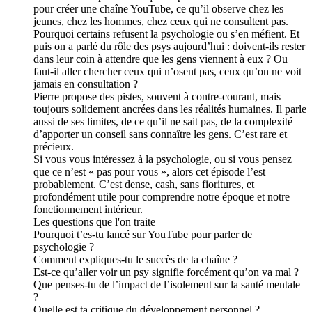
pour créer une chaîne YouTube, ce qu’il observe chez les
jeunes, chez les hommes, chez ceux qui ne consultent pas.
Pourquoi certains refusent la psychologie ou s’en méfient. Et
puis on a parlé du rôle des psys aujourd’hui : doivent-ils rester
dans leur coin à attendre que les gens viennent à eux ? Ou
faut-il aller chercher ceux qui n’osent pas, ceux qu’on ne voit
jamais en consultation ?
Pierre propose des pistes, souvent à contre-courant, mais
toujours solidement ancrées dans les réalités humaines. Il parle
aussi de ses limites, de ce qu’il ne sait pas, de la complexité
d’apporter un conseil sans connaître les gens. C’est rare et
précieux.
Si vous vous intéressez à la psychologie, ou si vous pensez
que ce n’est « pas pour vous », alors cet épisode l’est
probablement. C’est dense, cash, sans fioritures, et
profondément utile pour comprendre notre époque et notre
fonctionnement intérieur.
Les questions que l'on traite
Pourquoi t’es-tu lancé sur YouTube pour parler de
psychologie ?
Comment expliques-tu le succès de ta chaîne ?
Est-ce qu’aller voir un psy signifie forcément qu’on va mal ?
Que penses-tu de l’impact de l’isolement sur la santé mentale
?
Quelle est ta critique du développement personnel ?