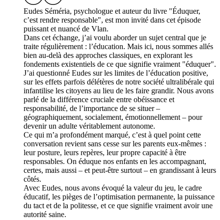
Eudes Séméria, psychologue et auteur du livre "Éduquer,
c’est rendre responsable", est mon invité dans cet épisode
puissant et nuancé de Vlan.
Dans cet échange, j’ai voulu aborder un sujet central que je
traite régulièrement : l’éducation. Mais ici, nous sommes allés
bien au-delà des approches classiques, en explorant les
fondements existentiels de ce que signifie vraiment "éduquer".
J’ai questionné Eudes sur les limites de l’éducation positive,
sur les effets parfois délétères de notre société ultralibérale qui
infantilise les citoyens au lieu de les faire grandir. Nous avons
parlé de la différence cruciale entre obéissance et
responsabilité, de l’importance de se situer –
géographiquement, socialement, émotionnellement – pour
devenir un adulte véritablement autonome.
Ce qui m’a profondément marqué, c’est à quel point cette
conversation revient sans cesse sur les parents eux-mêmes :
leur posture, leurs repères, leur propre capacité à être
responsables. On éduque nos enfants en les accompagnant,
certes, mais aussi – et peut-être surtout – en grandissant à leurs
côtés.
Avec Eudes, nous avons évoqué la valeur du jeu, le cadre
éducatif, les pièges de l’optimisation permanente, la puissance
du tact et de la politesse, et ce que signifie vraiment avoir une
autorité saine.