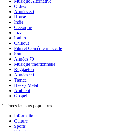
Musique Alternative
Oldies
Années 80
House
Indie
Classique
Jazz
Latino
Chillout
Film et Comédie musicale
Soul
Années 70
Musique traditionnelle
Reggaeton
Années 90
Trance
Heavy Metal
Ambient
Gospel
Thèmes les plus populaires
Informations
Culture
Sports