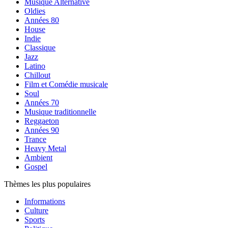
Musique Alternative
Oldies
Années 80
House
Indie
Classique
Jazz
Latino
Chillout
Film et Comédie musicale
Soul
Années 70
Musique traditionnelle
Reggaeton
Années 90
Trance
Heavy Metal
Ambient
Gospel
Thèmes les plus populaires
Informations
Culture
Sports