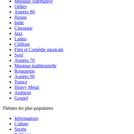
Musique Alternative
Oldies
Années 80
House
Indie
Classique
Jazz
Latino
Chillout
Film et Comédie musicale
Soul
Années 70
Musique traditionnelle
Reggaeton
Années 90
Trance
Heavy Metal
Ambient
Gospel
Thèmes les plus populaires
Informations
Culture
Sports