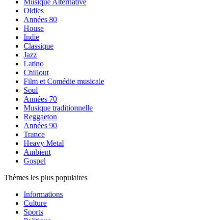
Musique Alternative
Oldies
Années 80
House
Indie
Classique
Jazz
Latino
Chillout
Film et Comédie musicale
Soul
Années 70
Musique traditionnelle
Reggaeton
Années 90
Trance
Heavy Metal
Ambient
Gospel
Thèmes les plus populaires
Informations
Culture
Sports