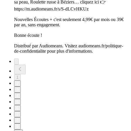
sa peau, Roulette russe à Béziers… cliquez ici 👉
https://m.audiomeans.fr/s/S-dLCvHKUz
Nouvelles Écoutes + c'est seulement 4,99€ par mois ou 39€
par an, sans engagement.
Bonne écoute !
Distribué par Audiomeans. Visitez audiomeans.fr/politique-
de-confidentialite pour plus d'informations.
1
2
3
4
5
6
7
8
9