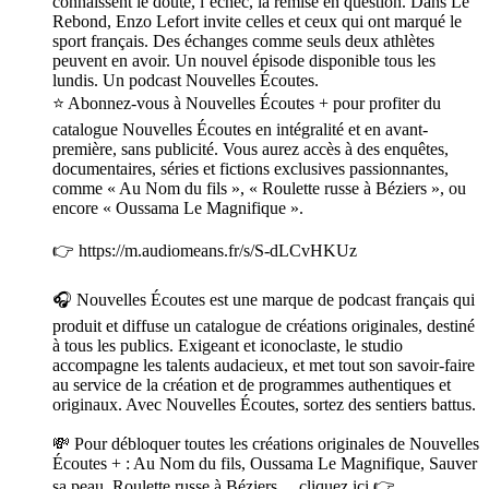
connaissent le doute, l’échec, la remise en question. Dans Le
Rebond, Enzo Lefort invite celles et ceux qui ont marqué le
sport français. Des échanges comme seuls deux athlètes
peuvent en avoir. Un nouvel épisode disponible tous les
lundis. Un podcast Nouvelles Écoutes.
⭐️ Abonnez-vous à Nouvelles Écoutes + pour profiter du
catalogue Nouvelles Écoutes en intégralité et en avant-
première, sans publicité. Vous aurez accès à des enquêtes,
documentaires, séries et fictions exclusives passionnantes,
comme « Au Nom du fils », « Roulette russe à Béziers », ou
encore « Oussama Le Magnifique ».
👉 https://m.audiomeans.fr/s/S-dLCvHKUz
🎧 Nouvelles Écoutes est une marque de podcast français qui
produit et diffuse un catalogue de créations originales, destiné
à tous les publics. Exigeant et iconoclaste, le studio
accompagne les talents audacieux, et met tout son savoir-faire
au service de la création et de programmes authentiques et
originaux. Avec Nouvelles Écoutes, sortez des sentiers battus.
💸 Pour débloquer toutes les créations originales de Nouvelles
Écoutes + : Au Nom du fils, Oussama Le Magnifique, Sauver
sa peau, Roulette russe à Béziers… cliquez ici 👉