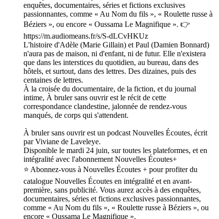
enquêtes, documentaires, séries et fictions exclusives
passionnantes, comme « Au Nom du fils », « Roulette russe à
Béziers », ou encore « Oussama Le Magnifique ». 👉
https://m.audiomeans.fr/s/S-dLCvHKUz
L'histoire d'Adèle (Marie Gillain) et Paul (Damien Bonnard)
n'aura pas de maison, ni d'enfant, ni de futur. Elle n'existera
que dans les interstices du quotidien, au bureau, dans des
hôtels, et surtout, dans des lettres. Des dizaines, puis des
centaines de lettres.
À la croisée du documentaire, de la fiction, et du journal
intime, À bruler sans ouvrir est le récit de cette
correspondance clandestine, jalonnée de rendez-vous
manqués, de corps qui s'attendent.
À bruler sans ouvrir est un podcast Nouvelles Écoutes, écrit
par Viviane de Laveleye.
Disponible le mardi 24 juin, sur toutes les plateformes, et en
intégralité avec l'abonnement Nouvelles Écoutes+
⭐️ Abonnez-vous à Nouvelles Écoutes + pour profiter du
catalogue Nouvelles Écoutes en intégralité et en avant-
première, sans publicité. Vous aurez accès à des enquêtes,
documentaires, séries et fictions exclusives passionnantes,
comme « Au Nom du fils », « Roulette russe à Béziers », ou
encore « Oussama Le Magnifique ».