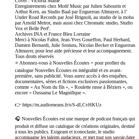
Cover : Victoria Mame
Enregistrements chez Motif Music par Julien Sabourin et
Arthur Kern, au Studio Baal par Enguerran Altmayer, à l’
Under Road Records par José Brignoli, au studio de la moba
par Arnold Metrot, mais aussi chez Chromatic studio, Studio
Vox et Belle Perf'.
Archives INA et France Bleu Lorraine
Merci à Nicolas Faltot, Jean-Yves Goueffon, Paul Herhard,
Damien Bernardi, Julie Seniura, Nicolas Becker et Enguerran
Altmayer, pour leur aide précieuse et leur accompagnement.
Tous droits réservés
⭐️ Abonnez-vous à Nouvelles Écoutes + pour profiter du
catalogue Nouvelles Écoutes en intégralité et en avant-
première, sans publicité. Vous aurez accès à des enquêtes,
documentaires, séries et fictions exclusives passionnantes,
comme « Au Nom du fils », « Roulette russe à Béziers », ou
encore « Oussama Le Magnifique ».
👉 https://m.audiomeans.fr/s/S-dLCvHKUz
🎧 Nouvelles Écoutes est une marque de podcast français qui
produit et diffuse un catalogue de créations originales, destiné
à tous les publics. Exigeant et iconoclaste, le studio
accompagne les talents audacieux, et met tout son savoir-faire