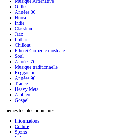
Musique Alternative
Oldies
Années 80
House
Indie
Classique
Jazz
Latino
Chillout
Film et Comédie musicale
Soul
Années 70
Musique traditionnelle
Reggaeton
Années 90
Trance
Heavy Metal
Ambient
Gospel
Thèmes les plus populaires
Informations
Culture
Sports