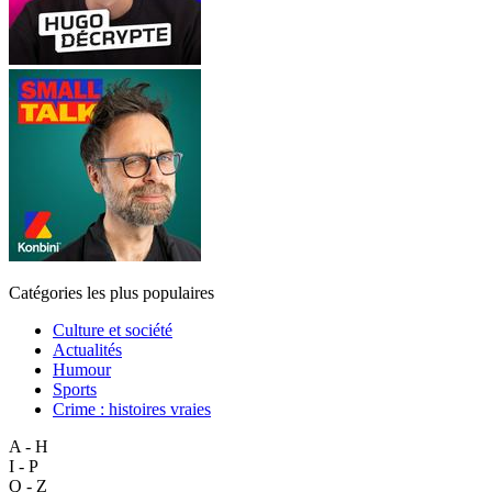
Catégories les plus populaires
Culture et société
Actualités
Humour
Sports
Crime : histoires vraies
A - H
I - P
Q - Z