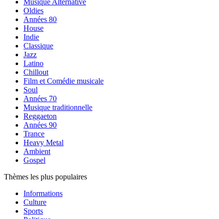
Musique Alternative
Oldies
Années 80
House
Indie
Classique
Jazz
Latino
Chillout
Film et Comédie musicale
Soul
Années 70
Musique traditionnelle
Reggaeton
Années 90
Trance
Heavy Metal
Ambient
Gospel
Thèmes les plus populaires
Informations
Culture
Sports