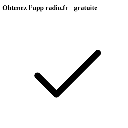
Obtenez l’app radio.fr gratuite