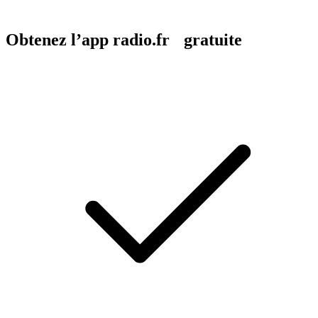
Obtenez l’app radio.fr gratuite