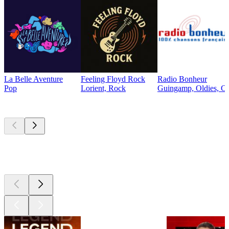
La Belle Aventure
Feeling Floyd Rock
Radio Bonheur
Pop
Lorient, Rock
Guingamp, Oldies, Ch
Les meilleurs
podcasts
Les meilleurs
podcasts
Les meilleurs
podcasts