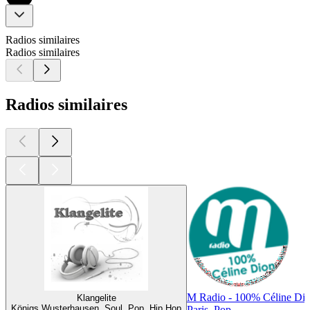
Radios similaires
Radios similaires
Radios similaires
M Radio - 100% Céline Di
Klangelite
Königs Wusterhausen, Soul, Pop, Hip Hop
Paris, Pop