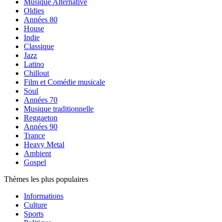
Musique Alternative
Oldies
Années 80
House
Indie
Classique
Jazz
Latino
Chillout
Film et Comédie musicale
Soul
Années 70
Musique traditionnelle
Reggaeton
Années 90
Trance
Heavy Metal
Ambient
Gospel
Thèmes les plus populaires
Informations
Culture
Sports