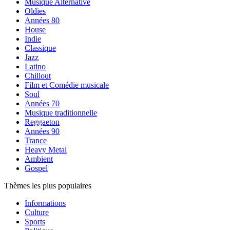
Musique Alternative
Oldies
Années 80
House
Indie
Classique
Jazz
Latino
Chillout
Film et Comédie musicale
Soul
Années 70
Musique traditionnelle
Reggaeton
Années 90
Trance
Heavy Metal
Ambient
Gospel
Thèmes les plus populaires
Informations
Culture
Sports