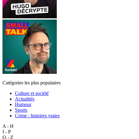
Catégories les plus populaires
Culture et société
Actualités
Humour
Sports
Crime : histoires vraies
A - H
I - P
Q - Z