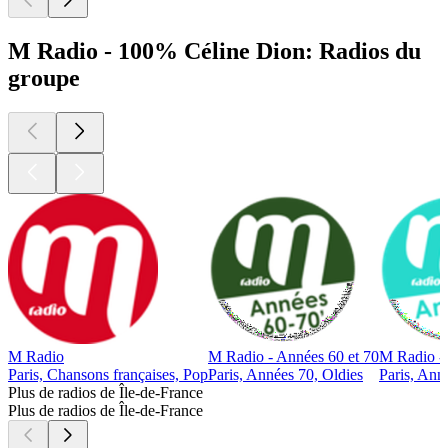
M Radio - 100% Céline Dion: Radios du
groupe
M Radio
M Radio - Années 60 et 70
M Radio -
Paris, Chansons françaises, Pop
Paris, Années 70, Oldies
Paris, Ann
Plus de radios de Île-de-France
Plus de radios de Île-de-France