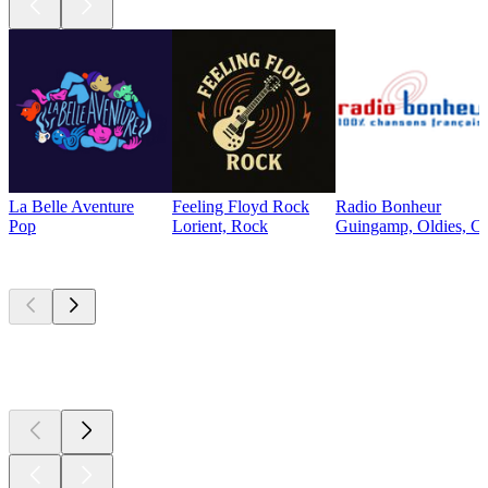
La Belle Aventure
Feeling Floyd Rock
Radio Bonheur
Pop
Lorient, Rock
Guingamp, Oldies, Ch
Les meilleurs
podcasts
Les meilleurs
podcasts
Les meilleurs
podcasts