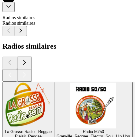
Radios similaires
Radios similaires
Radios similaires
La Grosse Radio - Reggae
Radio 50/50
Plaisir, Reggae
Granville, Reggae, Electro, Soul, Hip Hop
M