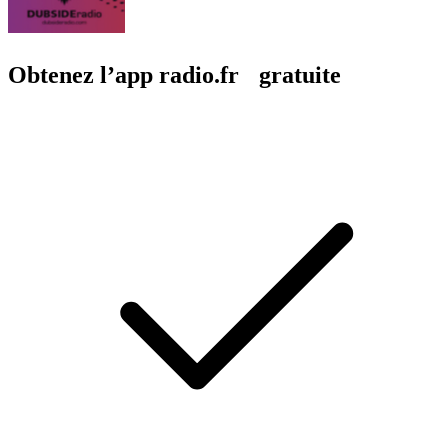
Obtenez l’app radio.fr gratuite