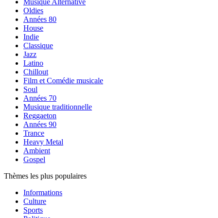
Musique Alternative
Oldies
Années 80
House
Indie
Classique
Jazz
Latino
Chillout
Film et Comédie musicale
Soul
Années 70
Musique traditionnelle
Reggaeton
Années 90
Trance
Heavy Metal
Ambient
Gospel
Thèmes les plus populaires
Informations
Culture
Sports