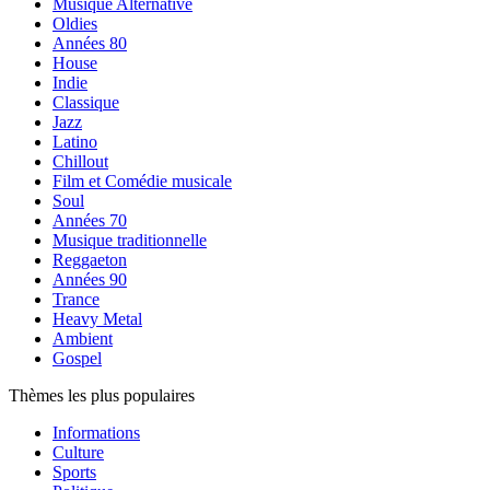
Musique Alternative
Oldies
Années 80
House
Indie
Classique
Jazz
Latino
Chillout
Film et Comédie musicale
Soul
Années 70
Musique traditionnelle
Reggaeton
Années 90
Trance
Heavy Metal
Ambient
Gospel
Thèmes les plus populaires
Informations
Culture
Sports