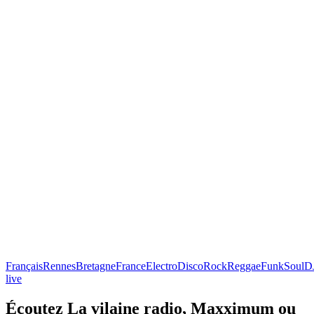
Français
Rennes
Bretagne
France
Electro
Disco
Rock
Reggae
Funk
Soul
D
live
Écoutez La vilaine radio, Maxximum ou