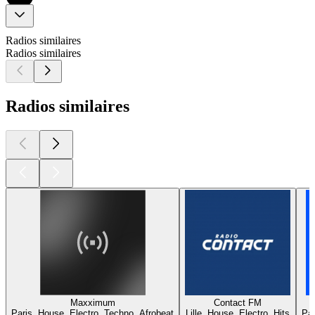
Radios similaires
Radios similaires
Radios similaires
Maxximum
Contact FM
Paris, House, Electro, Techno, Afrobeat
Lille, House, Electro, Hits
Par