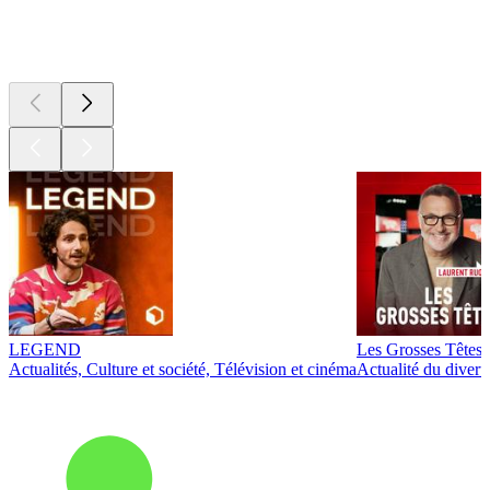
Les meilleurs
podcasts
LEGEND
Les Grosses Têtes
Actualités, Culture et société, Télévision et cinéma
Actualité du diver