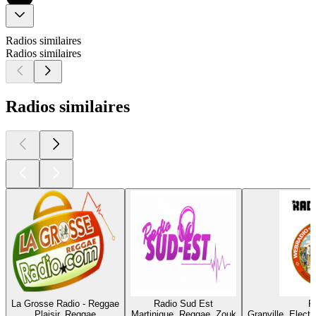
Radios similaires
Radios similaires
Radios similaires
La Grosse Radio - Reggae
Radio Sud Est
R
Plaisir, Reggae
Martinique, Reggae, Zouk
Granville, Elect