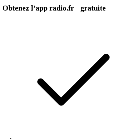
Obtenez l’app radio.fr gratuite