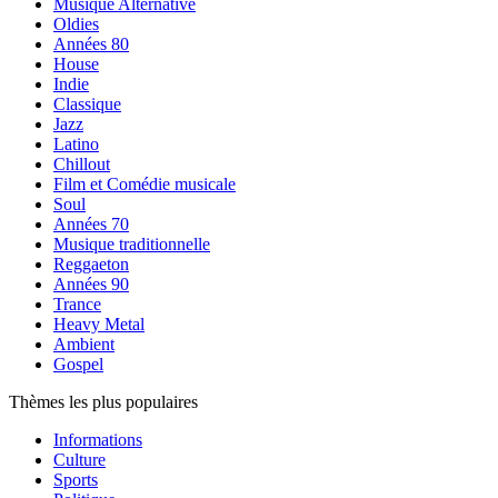
Musique Alternative
Oldies
Années 80
House
Indie
Classique
Jazz
Latino
Chillout
Film et Comédie musicale
Soul
Années 70
Musique traditionnelle
Reggaeton
Années 90
Trance
Heavy Metal
Ambient
Gospel
Thèmes les plus populaires
Informations
Culture
Sports