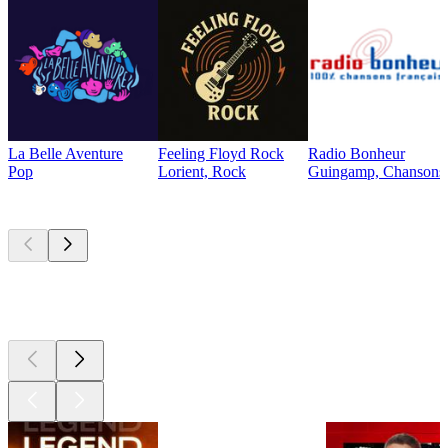
La Belle Aventure
Feeling Floyd Rock
Radio Bonheur
Pop
Lorient, Rock
Guingamp, Chansons f
Les meilleurs
podcasts
Les meilleurs
podcasts
Les meilleurs
podcasts