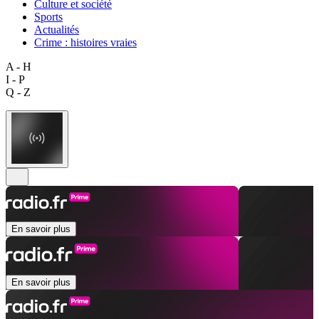
Culture et société
Sports
Actualités
Crime : histoires vraies
A - H
I - P
Q - Z
En savoir plus
En savoir plus