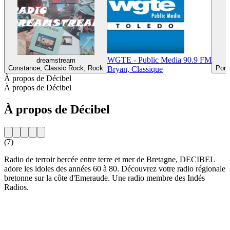
WGTE - Public Media 90.9 FM
dreamstream
Constance, Classic Rock, Rock
Port
Bryan, Classique
À propos de Décibel
À propos de Décibel
À propos de Décibel
(7)
Radio de terroir bercée entre terre et mer de Bretagne, DECIBEL
adore les idoles des années 60 à 80. Découvrez votre radio régionale
bretonne sur la côte d'Emeraude. Une radio membre des Indés
Radios.
Site web de la radio