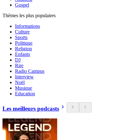
Gospel
Thèmes les plus populaires
Informations
Culture
Sports
Politique
Religion
Enfants
DJ
Rire
Radio Campus
Interview
Noël
Musique
Education
Les meilleurs podcasts