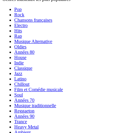
Pop
Rock
Chansons françaises
Electro
Hits
Rap
Musique Alternative
Oldies
Années 80
House
Indie
Classique
Jazz
Latino
Chillout
Film et Comédie musicale
Soul
Années 70
Musique traditionnelle
Reggaeton
Années 90
Trance
Heavy Metal
Ambient