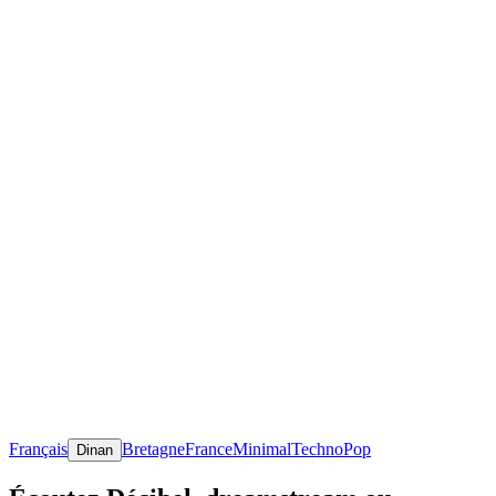
Français
Bretagne
France
Minimal
Techno
Pop
Dinan