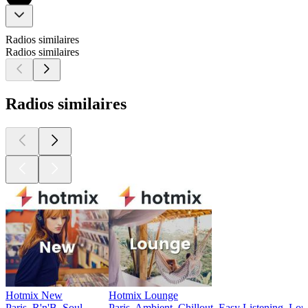
Radios similaires
Radios similaires
Radios similaires
Hotmix New
Hotmix Lounge
Paris, R'n'B, Soul
Paris, Ambient, Chillout, Easy Listening, Lo