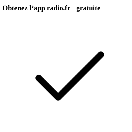
Obtenez l’app radio.fr gratuite