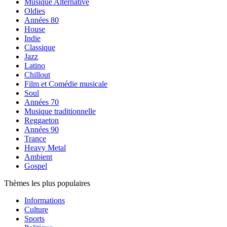
Musique Alternative
Oldies
Années 80
House
Indie
Classique
Jazz
Latino
Chillout
Film et Comédie musicale
Soul
Années 70
Musique traditionnelle
Reggaeton
Années 90
Trance
Heavy Metal
Ambient
Gospel
Thèmes les plus populaires
Informations
Culture
Sports