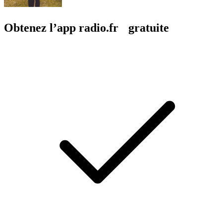
Obtenez l’app radio.fr gratuite